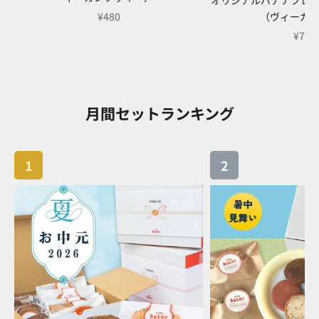
セール価格
（ヴィーガ
¥480
セー
¥700
月間セットランキング
1
2