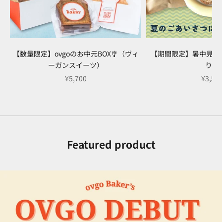
【数量限定】ovgoのお中元BOX🎐（ヴィ
【期間限定】暑中見舞いB
ーガンスイーツ）
り）
セール価格
セール
¥5,700
¥3,50
Featured product