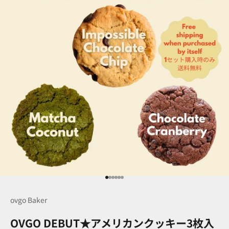
I18n Error: Missing interpolation 
I18n Error: Missing interpolation
I18n Error: Missing interpolation
I18n Error: Missing interpolatio
I18n Error: Missing interpolati
I18n Error: Missing interpolat
ovgo Baker
OVGO DEBUT★アメリカンクッキー3枚入