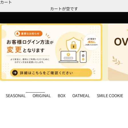
カート
カートが空です
I18n Error: Missing interpolation value "page" for "項目に移動する {{ p
I18n Error: Missing interpolation value "page" for "項目に移動する {{ 
I18n Error: Missing interpolation value "page" for "項目に移動する {{
I18n Error: Missing interpolation value "page" for "項目に移動する {
SEASONAL
ORIGINAL
BOX
OATMEAL
SMILE COOKIE
SET
SET