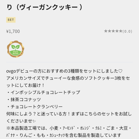
り（ヴィーガンクッキー ）
SET
セール価格
¥1,700
(0.0)
ovgoデビューの方におすすめの3種類をセットにしました♡
アメリカンサイズでチューイーな食感のソフトクッキー3枚をセ
ットにしてお届け！
・インポッシブルチョコレートチップ
・抹茶ココナッツ
・チョコレートクランベリー
何味にしよう？と迷っている方！まずはこちらのセットをお試し
くださいませ
✨
※本品製造工場では、小麦・ｱｰﾓﾝﾄﾞ・ｵﾚﾝｼﾞ・ｸﾙﾐ・ごま・大豆・
ﾊﾞﾅﾅ・りんご・もも・ｶｼｭｰﾅｯﾂを含む製品を製造しています